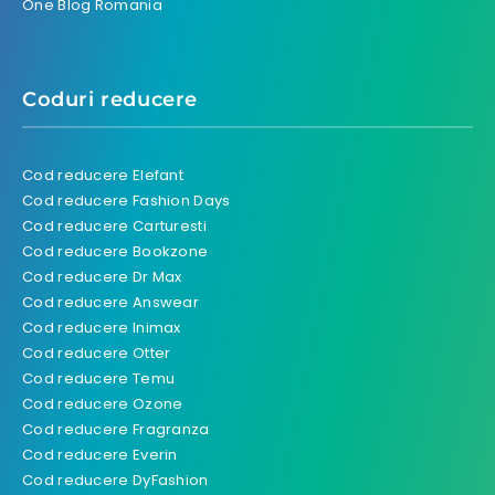
One Blog Romania
Coduri reducere
Cod reducere Elefant
Cod reducere Fashion Days
Cod reducere Carturesti
Cod reducere Bookzone
Cod reducere Dr Max
Cod reducere Answear
Cod reducere Inimax
Cod reducere Otter
Cod reducere Temu
Cod reducere Ozone
Cod reducere Fragranza
Cod reducere Everin
Cod reducere DyFashion