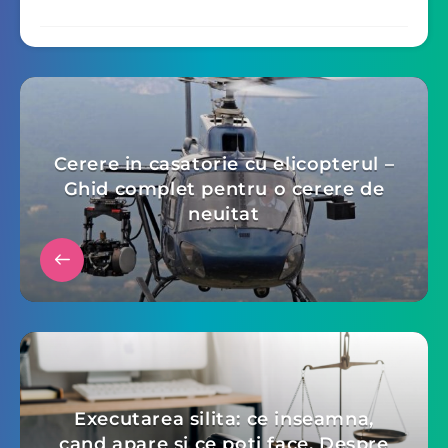
Cerere in casatorie cu elicopterul –
Ghid complet pentru o cerere de
neuitat
Executarea silita: ce inseamna,
cand apare si ce poti face. Despre