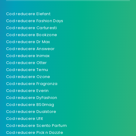
Cod reducere Elefant
Cod reducere Fashion Days
Cod reducere Carturesti
Cod reducere Bookzone
Cod reducere Dr Max
Cod reducere Answear
Cod reducere Inimax
Cod reducere Otter
Cod reducere Temu
Cod reducere Ozone
Cod reducere Fragranza
Cod reducere Everin
Cod reducere DyFashion
Cod reducere BSGmag
Cod reducere Dualstore
Cod reducere Ufit
Cod reducere Scento Parfum
Cod reducere Pick n Dazzle