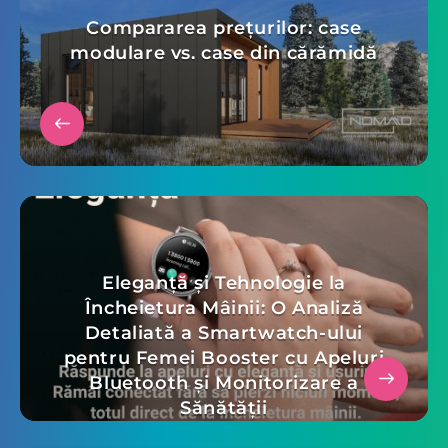
Compararea prețurilor: case
modulare vs. case din cărămidă
Eleganță și Tehnologie la
Încheietura Mâinii: O Analiză
Detaliată a Smartwatch-ului
pentru Femei Booster cu Apeluri
Bluetooth și Monitorizare a
Sănătății