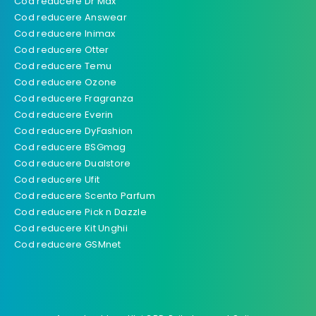
Cod reducere Dr Max
Cod reducere Answear
Cod reducere Inimax
Cod reducere Otter
Cod reducere Temu
Cod reducere Ozone
Cod reducere Fragranza
Cod reducere Everin
Cod reducere DyFashion
Cod reducere BSGmag
Cod reducere Dualstore
Cod reducere Ufit
Cod reducere Scento Parfum
Cod reducere Pick n Dazzle
Cod reducere Kit Unghii
Cod reducere GSMnet