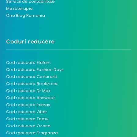
Servicii de contabilitate
Mezoterapie
One Blog Romania
Coduri reducere
Cod reducere Elefant
Cod reducere Fashion Days
Cod reducere Carturesti
Cod reducere Bookzone
Cod reducere Dr Max
Cod reducere Answear
Cod reducere Inimax
Cod reducere Otter
Cod reducere Temu
Cod reducere Ozone
Cod reducere Fragranza