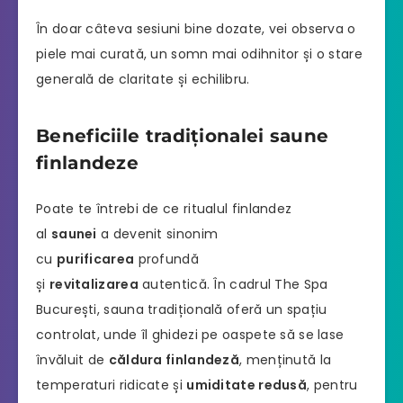
În doar câteva sesiuni bine dozate, vei observa o
piele mai curată, un somn mai odihnitor și o stare
generală de claritate și echilibru.
Beneficiile tradiționalei saune
finlandeze
Poate te întrebi de ce ritualul finlandez
al
saunei
a devenit sinonim
cu
purificarea
profundă
și
revitalizarea
autentică. În cadrul The Spa
București, sauna tradițională oferă un spațiu
controlat, unde îl ghidezi pe oaspete să se lase
învăluit de
căldura finlandeză
, menținută la
temperaturi ridicate și
umiditate redusă
, pentru