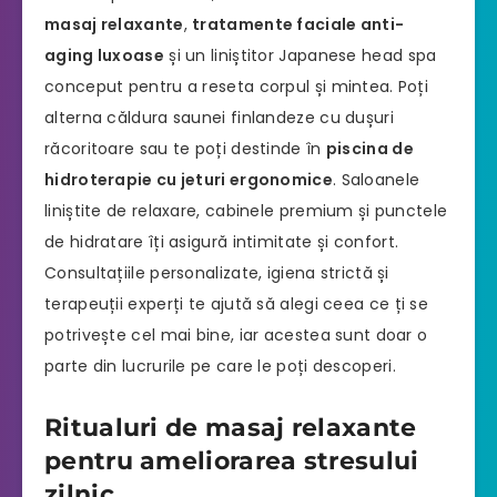
masaj relaxante
,
tratamente faciale anti-
aging luxoase
și un liniștitor Japanese head spa
conceput pentru a reseta corpul și mintea. Poți
alterna căldura saunei finlandeze cu dușuri
răcoritoare sau te poți destinde în
piscina de
hidroterapie cu jeturi ergonomice
. Saloanele
liniștite de relaxare, cabinele premium și punctele
de hidratare îți asigură intimitate și confort.
Consultațiile personalizate, igiena strictă și
terapeuții experți te ajută să alegi ceea ce ți se
potrivește cel mai bine, iar acestea sunt doar o
parte din lucrurile pe care le poți descoperi.
Ritualuri de masaj relaxante
pentru ameliorarea stresului
zilnic