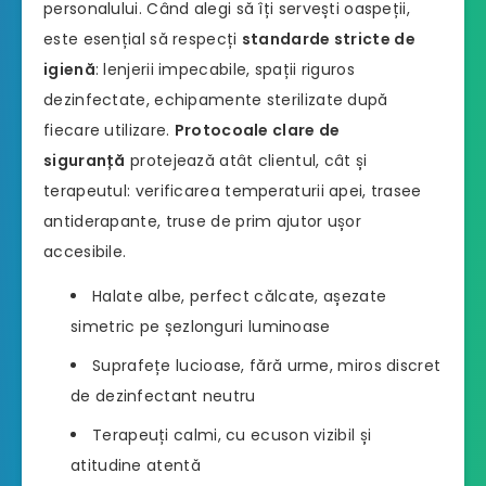
personalului. Când alegi să îți servești oaspeții,
este esențial să respecți
standarde stricte de
igienă
: lenjerii impecabile, spații riguros
dezinfectate, echipamente sterilizate după
fiecare utilizare.
Protocoale clare de
siguranță
protejează atât clientul, cât și
terapeutul: verificarea temperaturii apei, trasee
antiderapante, truse de prim ajutor ușor
accesibile.
Halate albe, perfect călcate, așezate
simetric pe șezlonguri luminoase
Suprafețe lucioase, fără urme, miros discret
de dezinfectant neutru
Terapeuți calmi, cu ecuson vizibil și
atitudine atentă