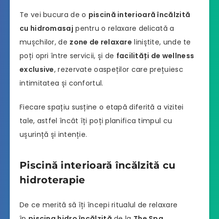
Te vei bucura de o
piscină interioară încălzită
cu hidromasaj
pentru o relaxare delicată a
mușchilor, de
zone de relaxare
liniștite, unde te
poți opri între servicii, și de
facilități de wellness
exclusive
, rezervate oaspeților care prețuiesc
intimitatea și confortul.
Fiecare spațiu susține o etapă diferită a vizitei
tale, astfel încât îți poți planifica timpul cu
ușurință și intenție.
Piscină interioară încălzită cu
hidroterapie
De ce merită să îți începi ritualul de relaxare
în
piscina hidro încălzită
de la
The Spa