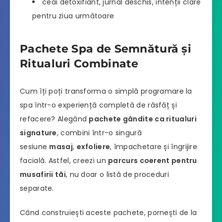
ceai detoxifiant, jurnal deschis, intenții clare
pentru ziua următoare
Pachete Spa de Semnătură și
Ritualuri Combinate
Cum îți poți transforma o simplă programare la
spa într-o experiență completă de răsfăț și
refacere? Alegând
pachete gândite ca ritualuri
signature
, combini într-o singură
sesiune
masaj
,
exfoliere
, împachetare și îngrijire
facială. Astfel, creezi un
parcurs coerent pentru
musafirii tăi
, nu doar o listă de proceduri
separate.
Când construiești aceste pachete, pornești de la