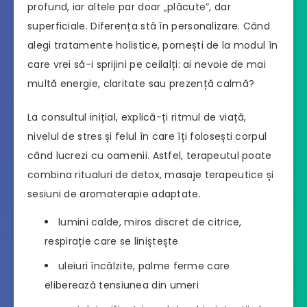
profund, iar altele par doar „plăcute”, dar
superficiale. Diferența stă în personalizare. Când
alegi tratamente holistice, pornești de la modul în
care vrei să-i sprijini pe ceilalți: ai nevoie de mai
multă energie, claritate sau prezență calmă?
La consultul inițial, explică-ți ritmul de viață,
nivelul de stres și felul în care îți folosești corpul
când lucrezi cu oamenii. Astfel, terapeutul poate
combina ritualuri de detox, masaje terapeutice și
sesiuni de aromaterapie adaptate.
lumini calde, miros discret de citrice,
respirație care se liniștește
uleiuri încălzite, palme ferme care
eliberează tensiunea din umeri