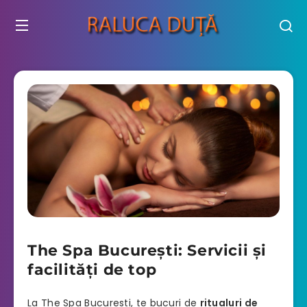
The Spa București: Servicii și
facilități de top
La The Spa Bucuresti, te bucuri de
ritualuri de