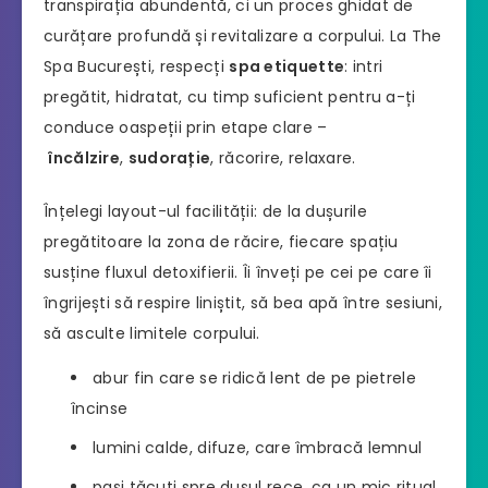
transpirația abundentă, ci un proces ghidat de
curățare profundă și revitalizare a corpului. La The
Spa București, respecți
spa etiquette
: intri
pregătit, hidratat, cu timp suficient pentru a-ți
conduce oaspeții prin etape clare –
încălzire
,
sudorație
, răcorire, relaxare.
Înțelegi layout-ul facilității: de la dușurile
pregătitoare la zona de răcire, fiecare spațiu
susține fluxul detoxifierii. Îi înveți pe cei pe care îi
îngrijești să respire liniștit, să bea apă între sesiuni,
să asculte limitele corpului.
abur fin care se ridică lent de pe pietrele
încinse
lumini calde, difuze, care îmbracă lemnul
pași tăcuți spre dușul rece, ca un mic ritual