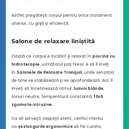
Astfel, pregătești corpul pentru orice tratament
ulterior, cu grijă și eficiență.
Salone de relaxare liniștită
Odată ce corpul e încălzit și relaxat în
piscina cu
hidroterapie
, următorul pas firesc e să îl inviți
în
Salonele de Relaxare Tranquil
, unde senzația
de bine se stabilizează și se aprofundează. Aici îl
înveți să încetinească ritmul:
lumini blânde
,
tonuri neutre, temperatură constantă,
fără
zgomote intruzive
.
Ca să servești oaspeții atent, verifici mereu
ca
șezlongurile ergonomice
să fie curate,