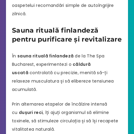
oaspetelui recomandări simple de autoîngrijire
zilnică.
Sauna rituală finlandeză
pentru purificare și revitalizare
În
sauna rituală finlandeză
de la The Spa
Bucharest, experimentezi o
căldură
uscată
controlată cu precizie, menită să-ți
relaxeze musculatura și să elibereze tensiunea
acumulată.
Prin alternarea etapelor de încălzire intensă
cu
dușuri reci
, îți ajuți organismul să elimine
toxinele, să stimuleze circulația și să își recapete
vitalitatea naturală.