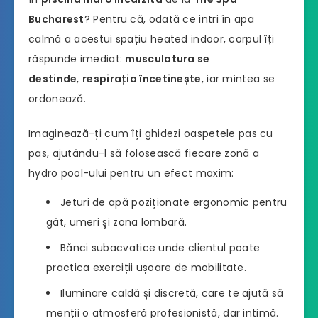
Bucharest
? Pentru că, odată ce intri în apa
calmă a acestui spațiu heated indoor, corpul îți
răspunde imediat:
musculatura se
destinde
,
respirația încetinește
, iar mintea se
ordonează.
Imaginează-ți cum îți ghidezi oaspetele pas cu
pas, ajutându-l să folosească fiecare zonă a
hydro pool-ului pentru un efect maxim:
Jeturi de apă poziționate ergonomic pentru
gât, umeri și zona lombară.
Bănci subacvatice unde clientul poate
practica exerciții ușoare de mobilitate.
Iluminare caldă și discretă, care te ajută să
menții o atmosferă profesionistă, dar intimă.