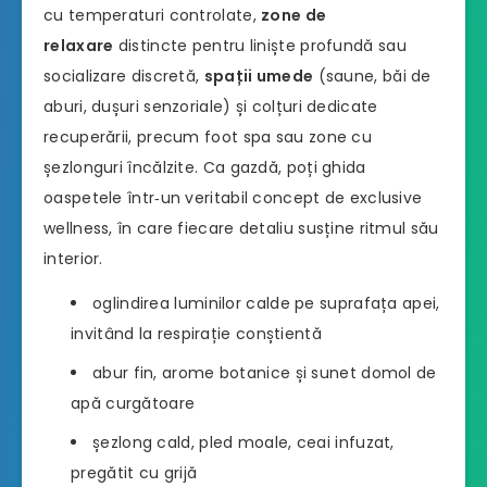
cu temperaturi controlate,
zone de
relaxare
distincte pentru liniște profundă sau
socializare discretă,
spații umede
(saune, băi de
aburi, dușuri senzoriale) și colțuri dedicate
recuperării, precum foot spa sau zone cu
șezlonguri încălzite. Ca gazdă, poți ghida
oaspetele într‑un veritabil concept de exclusive
wellness, în care fiecare detaliu susține ritmul său
interior.
oglindirea luminilor calde pe suprafața apei,
invitând la respirație conștientă
abur fin, arome botanice și sunet domol de
apă curgătoare
șezlong cald, pled moale, ceai infuzat,
pregătit cu grijă