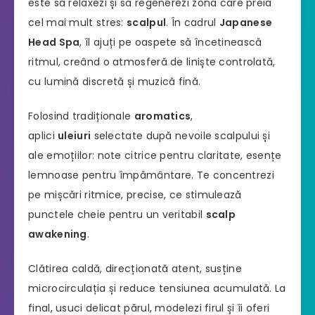
este să relaxezi și să regenerezi zona care preia
cel mai mult stres:
scalpul
. În cadrul
Japanese
Head Spa
, îl ajuți pe oaspete să încetinească
ritmul, creând o atmosferă de liniște controlată,
cu lumină discretă și muzică fină.
Folosind tradiționale
aromatics
,
aplici
uleiuri
selectate după nevoile scalpului și
ale emoțiilor: note citrice pentru claritate, esențe
lemnoase pentru împământare. Te concentrezi
pe mișcări ritmice, precise, ce stimulează
punctele cheie pentru un veritabil
scalp
awakening
.
Clătirea caldă, direcționată atent, susține
microcirculația și reduce tensiunea acumulată. La
final, usuci delicat părul, modelezi firul și îi oferi