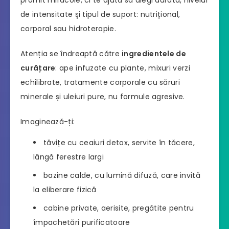
promit miracole, ci te ajută să alegi durata, nivelul
de intensitate și tipul de suport: nutrițional,
corporal sau hidroterapie.
Atenția se îndreaptă către
ingredientele de
curățare
: ape infuzate cu plante, mixuri verzi
echilibrate, tratamente corporale cu săruri
minerale și uleiuri pure, nu formule agresive.
Imaginează-ți:
tăvițe cu ceaiuri detox, servite în tăcere,
lângă ferestre largi
bazine calde, cu lumină difuză, care invită
la eliberare fizică
cabine private, aerisite, pregătite pentru
împachetări purificatoare