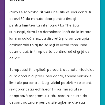
Cum se schimbă
ritmul
unei zile atunci când îți
acorzi 50 de minute doar pentru tine și
pentru
liniștea
ta interioară? La The Spa
București, ritmul se domolește încă de la intrare:
lumina caldă, muzica discretă și aromaterapia
ambientală te ajută să lași în urmă tensiunea
acumulată, în timp ce tu continui să ai grijă de
ceilalți.
Terapeutul îți explică, pe scurt, eticheta ritualului:
cum comunici presiunea dorită, zonele sensibile,
limitele personale. Alegi
uleiul
potrivit – relaxant,
revigorant sau echilibrant – iar
masajul
se
adaptează programului tău: sesiuni scurte de
decontracturare pentru zile aglomerate sau