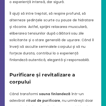
o experiență intensă, dar sigură.
Îl ajuți să intre treptat, să respire profund, să
alterneze ședințele scurte cu pauze de hidratare
și răcorire. Astfel, sprijini relaxarea musculară,
eliberarea tensiunilor după călătorii sau zile
solicitante și o stare generală de ușurare. Când îl
înveți să asculte semnalele corpului și să nu
forțeze durata, contribui la o experiență
finlandeză autentică, elegantă și responsabilă.
Purificare și revitalizare a
corpului
Când transformi
sauna finlandeză
într-un
adevărat
ritual de purificare
, nu urmărești doar