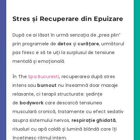
Stres și Recuperare din Epuizare
După ce ai lăsat în urmă senzația de „prea plin”
prin programele de
detox
și
curățare
, următorul
pas firesc e să te uiți la surplusul de tensiune
mentală și emoțională.
În The
Spa Bucuresti
, recuperarea după stres
intens sau
burnout
nu înseamnă doar masaje
relaxante, ci terapii structurate: ședințe
de
bodywork
care descarcă tensiunea
musculară cronică, tratamente cu efect sedativ
asupra sistemului nervos,
respirație ghidată
,
ritualuri cu apă caldă și lumină blândă care îți
încetinesc ritmul intern.