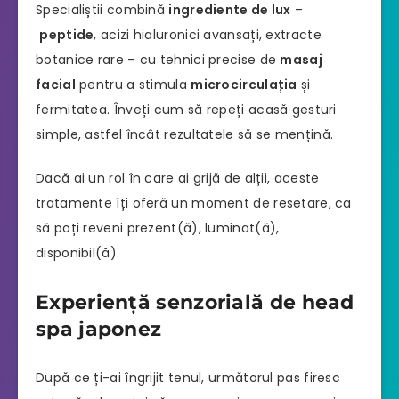
Specialiștii combină
ingrediente de lux
–
peptide
, acizi hialuronici avansați, extracte
botanice rare – cu tehnici precise de
masaj
facial
pentru a stimula
microcirculația
și
fermitatea. Înveți cum să repeți acasă gesturi
simple, astfel încât rezultatele să se mențină.
Dacă ai un rol în care ai grijă de alții, aceste
tratamente îți oferă un moment de resetare, ca
să poți reveni prezent(ă), luminat(ă),
disponibil(ă).
Experiență senzorială de head
spa japonez
După ce ți-ai îngrijit tenul, următorul pas firesc