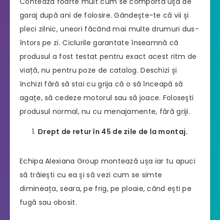
Contează foarte mult cum se comportă ușa de
garaj după ani de folosire. Gândește-te că vii și
pleci zilnic, uneori făcând mai multe drumuri dus-
întors pe zi. Ciclurile garantate înseamnă că
produsul a fost testat pentru exact acest ritm de
viață, nu pentru poze de catalog. Deschizi și
închizi fără să stai cu grija că o să înceapă să
agațe, să cedeze motorul sau să joace. Folosești
produsul normal, nu cu menajamente, fără griji.
Drept de retur în 45 de zile de la montaj.
Echipa Alexiana Group montează ușa iar tu apuci
să trăiești cu ea și să vezi cum se simte
dimineața, seara, pe frig, pe ploaie, când ești pe
fugă sau obosit.