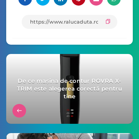
De ce mașina de contur ROVRA X-
TRIM este alegerea corectă pentru
tine