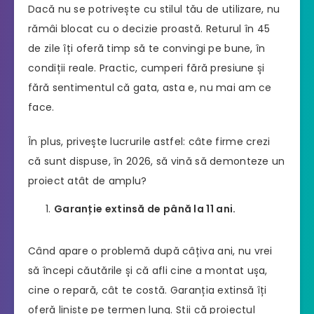
Dacă nu se potrivește cu stilul tău de utilizare, nu
rămâi blocat cu o decizie proastă. Returul în 45
de zile îți oferă timp să te convingi pe bune, în
condiții reale. Practic, cumperi fără presiune și
fără sentimentul că gata, asta e, nu mai am ce
face.
În plus, privește lucrurile astfel: câte firme crezi
că sunt dispuse, în 2026, să vină să demonteze un
proiect atât de amplu?
Garanție extinsă de până la 11 ani.
Când apare o problemă după câțiva ani, nu vrei
să începi căutările și că afli cine a montat ușa,
cine o repară, cât te costă. Garanția extinsă îți
oferă liniște pe termen lung. Știi că proiectul